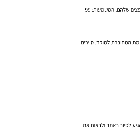
על פי תצפיות ומעקבים שביצענו, 99 מתוך 100 לקוחות פוטנציאליים שמגיעים לסיור במחסנים שלנו אכן בוחרים בנו לאחסון הסחורות והחפצים שלהם. המשמעות: 99
 אזעקה מתקדמת המחוברת למוקד, סיירים
יע לסיור באתר ולראות את